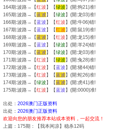
164期:波路→【
红
波
】【
绿
波
】(開:狗21)准!
165期:波路→【
蓝
波
】【
绿
波
】(開:龙03)准!
166期:波路→【
蓝
波
】【
红
波
】(開:牛06)错!
167期:波路→【
蓝
波
】【
红
波
】(開:鼠19)准!
168期:波路→【
蓝
波
】【
红
波
】(開:龙15)准!
169期:波路→【
蓝
波
】【
绿
波
】(開:羊24)错!
170期:波路→【
蓝
波
】【
绿
波
】(開:龙03)准!
171期:波路→【
红
波
】【
绿
波
】(開:兔28)准!
172期:波路→【
红
波
】【
蓝
波
】(開:猪44)错!
173期:波路→【
红
波
】【
蓝
波
】(開:蛇26)准!
174期:波路→【
绿
波
】【
蓝
波
】(開:虎41)准!
175期:波路→【
红
波
】【
蓝
波
】(開:0000)准!
出处：
2026澳门正版资料
出处：
2026澳门正版资料
欢迎向您的朋友推荐本站或本资料，一起交流！
上篇：175期：【我本闲凉】稳杀12码