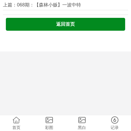
上篇：068期：【森林小贩】一波中特
返回首页
首页
彩图
黑白
记录