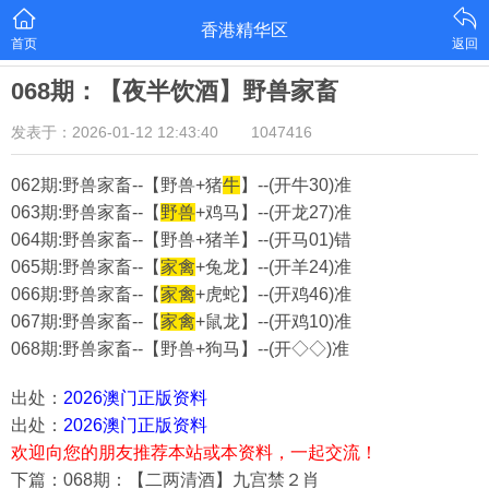
香港精华区
首页
返回
068期：【夜半饮酒】野兽家畜
发表于：2026-01-12 12:43:40
1047416
062
期:野兽家畜--【野兽+猪
牛
】--(开牛30)准
063
期:野兽家畜--【
野兽
+鸡马】--(开龙27)准
064
期:野兽家畜--【野兽+猪羊】--(开马01)错
065
期:野兽家畜--【
家禽
+兔龙】--(开羊24)准
066期:野兽家畜--【
家禽
+虎蛇】--(开鸡46)准
067期:野兽家畜--【
家禽
+鼠龙】--(开鸡10)准
068期:野兽家畜--【野兽+狗马】--(开◇◇)准
出处：
2026澳门正版资料
出处：
2026澳门正版资料
欢迎向您的朋友推荐本站或本资料，一起交流！
下篇：068期：【二两清酒】九宫禁２肖