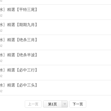
32
高心水〗精選【平特三尾】
32
高心水〗精選【期期九肖】
32
高心水〗精選【绝杀三肖】
32
高心水〗精選【绝杀半波】
32
高心水〗精選【必中三行】
32
高心水〗精選【必中三头】
32
上一页
第1页
下一页