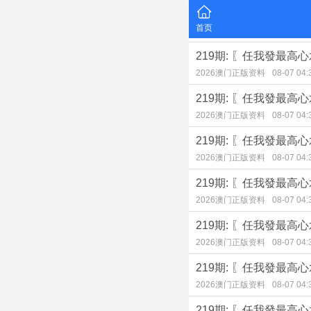
首页
219期: 〖任我發最
2026澳门正版资料
08-07 04:
219期: 〖任我發最
2026澳门正版资料
08-07 04:
219期: 〖任我發最
2026澳门正版资料
08-07 04:
219期: 〖任我發最
2026澳门正版资料
08-07 04:
219期: 〖任我發最
2026澳门正版资料
08-07 04:
219期: 〖任我發最
2026澳门正版资料
08-07 04:
219期: 〖任我發最