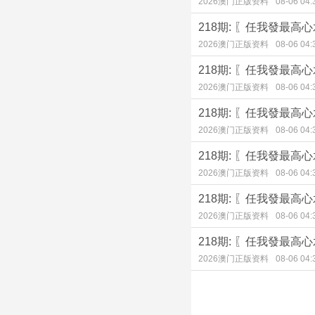
2026澳门正版资料
08-06 04:
218期: 〖任我發最
2026澳门正版资料
08-06 04:
218期: 〖任我發最
2026澳门正版资料
08-06 04:
218期: 〖任我發最
2026澳门正版资料
08-06 04:
218期: 〖任我發最
2026澳门正版资料
08-06 04:
218期: 〖任我發最
2026澳门正版资料
08-06 04:
218期: 〖任我發最
2026澳门正版资料
08-06 04: