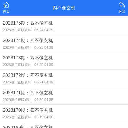
四不像玄机
首页
返回
2023175期：四不像玄机
2026澳门正版资料
06-24 04:39
2023174期：四不像玄机
2026澳门正版资料
06-23 04:39
2023173期：四不像玄机
2026澳门正版资料
06-22 04:39
2023172期：四不像玄机
2026澳门正版资料
06-21 04:39
2023171期：四不像玄机
2026澳门正版资料
06-20 04:38
2023170期：四不像玄机
2026澳门正版资料
06-19 04:36
2023169期：四不像玄机