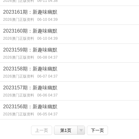
2026澳门正版资料
06-11 04:38
2023161期：新趣味幽默
2026澳门正版资料
06-10 04:39
2023160期：新趣味幽默
2026澳门正版资料
06-10 04:39
2023159期：新趣味幽默
2026澳门正版资料
06-08 04:37
2023158期：新趣味幽默
2026澳门正版资料
06-07 04:37
2023157期：新趣味幽默
2026澳门正版资料
06-06 04:37
2023156期：新趣味幽默
2026澳门正版资料
06-05 04:37
上一页
第1页
下一页