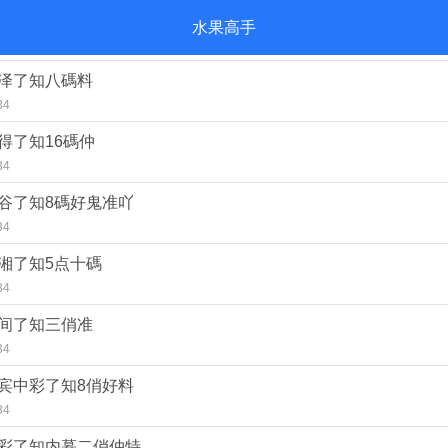
水果高手
惠泽了知八碼料
34
易得了知16碼仲
34
鬼谷了知8碼好鬼准吖
34
福湘了知5点十碼
34
民间了知三俏准
34
贵宾中彩了知8俏好料
34
※星彩了知内慕二俏仲特