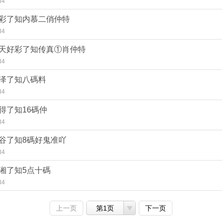
34
※星彩了知内慕二俏仲特
34
※天天好彩了知传真①肖仲特
34
惠泽了知八碼料
34
易得了知16碼仲
34
鬼谷了知8碼好鬼准吖
34
福湘了知5点十碼
34
上一页
第1页
下一页