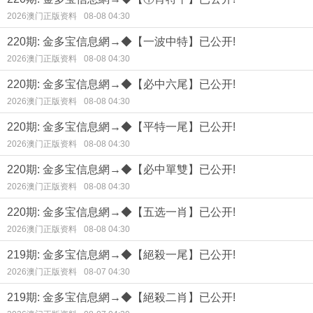
2026澳门正版资料
08-08 04:30
220期: 金多宝信息網→◆【一波中特】已公开!
2026澳门正版资料
08-08 04:30
220期: 金多宝信息網→◆【必中六尾】已公开!
2026澳门正版资料
08-08 04:30
220期: 金多宝信息網→◆【平特一尾】已公开!
2026澳门正版资料
08-08 04:30
220期: 金多宝信息網→◆【必中單雙】已公开!
2026澳门正版资料
08-08 04:30
220期: 金多宝信息網→◆【五选一肖】已公开!
2026澳门正版资料
08-08 04:30
219期: 金多宝信息網→◆【絕殺一尾】已公开!
2026澳门正版资料
08-07 04:30
219期: 金多宝信息網→◆【絕殺二肖】已公开!