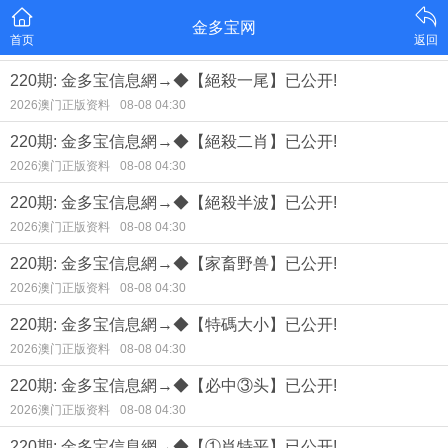
金多宝网
首页
返回
220期: 金多宝信息網→◆【絕殺一尾】已公开!
2026澳门正版资料
08-08 04:30
220期: 金多宝信息網→◆【絕殺二肖】已公开!
2026澳门正版资料
08-08 04:30
220期: 金多宝信息網→◆【絕殺半波】已公开!
2026澳门正版资料
08-08 04:30
220期: 金多宝信息網→◆【家畜野兽】已公开!
2026澳门正版资料
08-08 04:30
220期: 金多宝信息網→◆【特碼大小】已公开!
2026澳门正版资料
08-08 04:30
220期: 金多宝信息網→◆【必中③头】已公开!
2026澳门正版资料
08-08 04:30
220期: 金多宝信息網→◆【①肖特平】已公开!