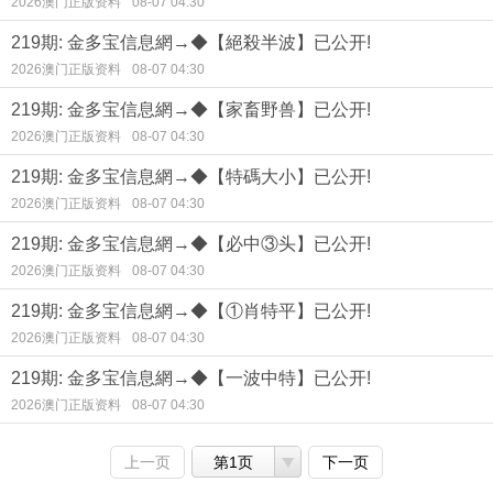
2026澳门正版资料
08-07 04:30
219期: 金多宝信息網→◆【絕殺半波】已公开!
2026澳门正版资料
08-07 04:30
219期: 金多宝信息網→◆【家畜野兽】已公开!
2026澳门正版资料
08-07 04:30
219期: 金多宝信息網→◆【特碼大小】已公开!
2026澳门正版资料
08-07 04:30
219期: 金多宝信息網→◆【必中③头】已公开!
2026澳门正版资料
08-07 04:30
219期: 金多宝信息網→◆【①肖特平】已公开!
2026澳门正版资料
08-07 04:30
219期: 金多宝信息網→◆【一波中特】已公开!
2026澳门正版资料
08-07 04:30
上一页
第1页
下一页