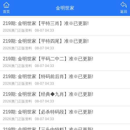
金明世家
首页
返回
219期: 金明世家【平特三肖】准※已更新!
2026澳门正版资料
08-07 04:33
219期: 金明世家【平特四尾】准※已更新!
2026澳门正版资料
08-07 04:33
219期: 金明世家【平码二中二】准※已更新!
2026澳门正版资料
08-07 04:33
219期: 金明世家【特码前后肖】准※已更新!
2026澳门正版资料
08-07 04:33
219期: 金明世家【经典◆九肖】准※已更新!
2026澳门正版资料
08-07 04:33
219期: 金明世家【必杀特码段】准※已更新!
2026澳门正版资料
08-07 04:33
219期: 金明世家【三头中特料】准※已更新!