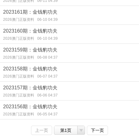
2026澳门正版资料
06-11 04:39
2023161期：金钱豹功夫
2026澳门正版资料
06-10 04:39
2023160期：金钱豹功夫
2026澳门正版资料
06-10 04:39
2023159期：金钱豹功夫
2026澳门正版资料
06-08 04:37
2023158期：金钱豹功夫
2026澳门正版资料
06-07 04:37
2023157期：金钱豹功夫
2026澳门正版资料
06-06 04:37
2023156期：金钱豹功夫
2026澳门正版资料
06-05 04:37
上一页
第1页
下一页